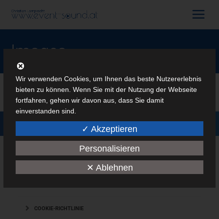
Images
Wir verwenden Cookies, um Ihnen das beste Nutzererlebnis
bieten zu können. Wenn Sie mit der Nutzung der Webseite
« Vorherige Seite
fortfahren, gehen wir davon aus, dass Sie damit
Christian Lamprecht moderiert bei den Youth
einverstanden sind.
Alle Rechte vorbehalten
Olympic Winter Games
(c) Christian Lamprecht
✓ Akzeptieren
Impressum
|
Datenschutzerklärung
Christian Lamprecht
5. August 2015
Personalisieren
MEDIEN
✕ Ablehnen
IMPRESSUM
COOKIE-RICHTLINIE