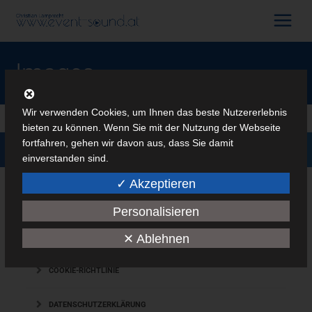
Images
Wir verwenden Cookies, um Ihnen das beste Nutzererlebnis
bieten zu können. Wenn Sie mit der Nutzung der Webseite
fortfahren, gehen wir davon aus, dass Sie damit
Alle Rechte vorbehalten
(c) Christian Lamprecht
Innsbrucker Stadtlauf 2015
Impressum
|
Datenschutzerklärung
einverstanden sind.
✓ Akzeptieren
Christian Lamprecht
24. Mai 2015
MEDIEN
Personalisieren
✕ Ablehnen
IMPRESSUM
COOKIE-RICHTLINIE
DATENSCHUTZERKLÄRUNG