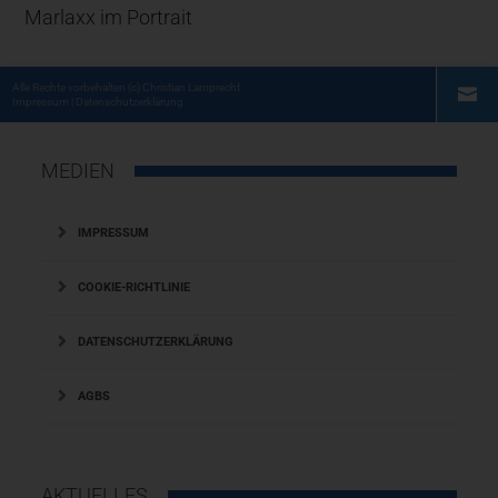
Marlaxx im Portrait
Alle Rechte vorbehalten
(c) Christian Lamprecht
Impressum
|
Datenschutzerklärung
MEDIEN
IMPRESSUM
COOKIE-RICHTLINIE
DATENSCHUTZERKLÄRUNG
AGBS
AKTUELLES